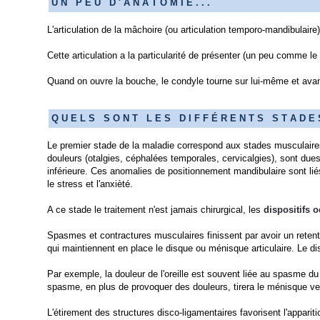
U N P E U D ' A N A T O M I E . . .
L'articulation de la mâchoire (ou articulation temporo-mandibulaire) 
Cette articulation a la particularité de présenter (un peu comme le
Quand on ouvre la bouche, le condyle tourne sur lui-même et av
Q U E L S S O N T L E S D I F F É R E N T S S T A D E
Le premier stade de la maladie correspond aux stades musculaires
douleurs (otalgies, céphalées temporales, cervicalgies), sont d
inférieure. Ces anomalies de positionnement mandibulaire sont li
le stress et l'anxièté.
A ce stade le traitement n'est jamais chirurgical, les
dispositifs 
Spasmes et contractures musculaires finissent par avoir un retent
qui maintiennent en place le disque ou ménisque articulaire. Le di
Par exemple, la douleur de l'oreille est souvent liée au spasme d
spasme, en plus de provoquer des douleurs, tirera le ménisque ve
L'étirement des structures disco-ligamentaires favorisent l'apparit