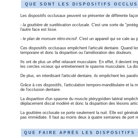
Q U E S O N T L E S D I S P O S I T I F S O C C L U S
Les dispositifs occlusaux peuvent se présenter de différente façon.
-
la gouttière de surélévation occlusale
. C'est une sorte de "protè
l'autre face est lisse.
-
le plan de morsure rétro-incisif
. C'est un appareil qui se cale au
Ces dispositifs occlusaux empêchent l'articulé dentaire. Quand les
temporaire et donc la disparition ou l'amélioration des douleurs.
Ils ont de plus un effet relaxant musculaire. En effet, il devient 
les cercles vicieux qui entretiennent le spasme musculaire. La di
De plus, en interdisant l'articulé dentaire, ils empêchent les paraf
Grâce à ces dispositifs, l'articulation temporo-mandibulaire et la 
de l'occlusion dentaire.
La disparition d'un spasme du muscle ptérygoïdien latéral empêcher
déplacement discal modéré et donc la disparition des lésions artic
La gouttière occlusale se porte seulement la nuit. Elle est générale
pas immédiate. Il faut au moins deux à quatre semaines de port rég
Q U E F A I R E A P R È S L E S D I S P O S I T I F S 