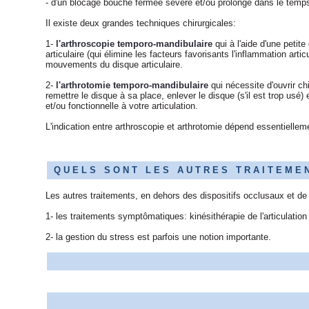
- d'un blocage bouche fermée sévère et/ou prolongé dans le temp
Il existe deux grandes techniques chirurgicales:
1-
l'arthroscopie temporo-mandibulaire
qui à l'aide d'une petite
articulaire (qui élimine les facteurs favorisants l'inflammation arti
mouvements du disque articulaire.
2-
l'arthrotomie temporo-mandibulaire
qui nécessite d'ouvrir ch
remettre le disque à sa place, enlever le disque (s'il est trop usé)
et/ou fonctionnelle à votre articulation.
L'indication entre arthroscopie et arthrotomie dépend essentielle
Q U E L S S O N T L E S A U T R E S T R A I T E M E N
Les autres traitements, en dehors des dispositifs occlusaux et de 
1- les traitements symptômatiques: kinésithérapie de l'articulati
2- la gestion du stress est parfois une notion importante.