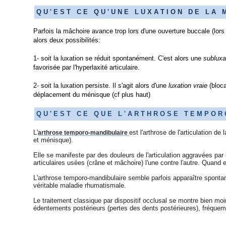
Q U ' E S T C E Q U ' U N E L U X A T I O N D E L A M
Parfois la mâchoire avance trop lors d'une ouverture buccale (lors 
alors deux possibilités:
1- soit la luxation se réduit spontanément. C'est alors une
subluxa
favorisée par l'hyperlaxité articulaire.
2- soit la luxation persiste. Il s'agit alors d'une
luxation vraie
(bloca
déplacement du ménisque (cf plus haut)
Q U ' E S T C E Q U E L ' A R T H R O S E T E M P O R O 
L'
est l'arthrose de l'articulation d
arthrose temporo-mandibulaire
et ménisque).
Elle se manifeste par des douleurs de l'articulation aggravées par
articulaires usées (crâne et mâchoire) l'une contre l'autre. Quand e
L'arthrose temporo-mandibulaire semble parfois apparaître sponta
véritable maladie rhumatismale.
Le traitement classique par dispositif occlusal se montre bien moi
édentements postérieurs (pertes des dents postérieures), fréquem