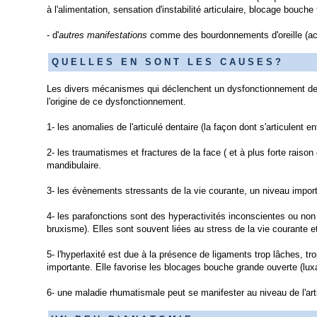
à l'alimentation, sensation d'instabilité articulaire, blocage bouc
- d'
autres manifestations
comme des bourdonnements d'oreille (ac
Q U E L L E S E N S O N T L E S C A U S E S ?
Les divers mécanismes qui déclenchent un dysfonctionnement de l'
l'origine de ce dysfonctionnement.
1- les anomalies de l'articulé dentaire (la façon dont s'articulent e
2- les traumatismes et fractures de la face ( et à plus forte raiso
mandibulaire.
3- les évènements stressants de la vie courante, un niveau impor
4- les parafonctions sont des hyperactivités inconscientes ou non
bruxisme). Elles sont souvent liées au stress de la vie courante e
5- l'hyperlaxité est due à la présence de ligaments trop lâches, t
importante. Elle favorise les blocages bouche grande ouverte (lux
6- une maladie rhumatismale peut se manifester au niveau de l'art