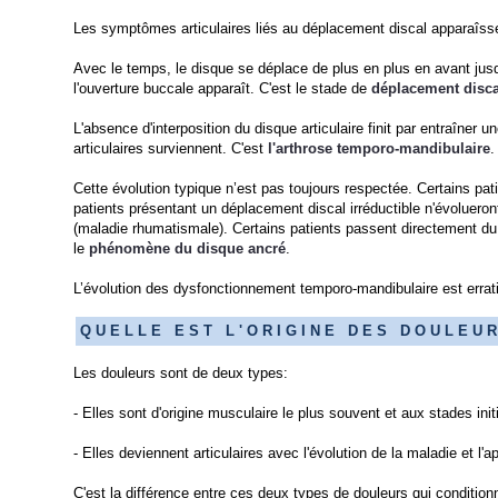
Les symptômes articulaires liés au déplacement discal apparaîss
Avec le temps, le disque se déplace de plus en plus en avant jusqu
l'ouverture buccale apparaît. C'est le stade de
déplacement discal
L'absence d'interposition du disque articulaire finit par entraîne
articulaires surviennent. C'est
l
'arthrose temporo-mandibulaire
.
Cette évolution typique n’est pas toujours respectée. Certains pat
patients présentant un déplacement discal irréductible n'évolueron
(maladie rhumatismale). Certains patients passent directement du 
le
phénomène du disque ancré
.
L’évolution des dysfonctionnement temporo-mandibulaire est errat
Q U E L L E E S T L ' O R I G I N E D E S D O U L E U R 
Les douleurs sont de deux types:
- Elles sont d'origine musculaire le plus souvent et aux stades in
- Elles deviennent articulaires avec l'évolution de la maladie et l'a
C'est la différence entre ces deux types de douleurs qui conditionn