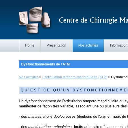
Home
Présentation
Nos activités
Information
Dysfonctionnements de l'ATM
Nos activités
>
L'articulation temporo-mandibulaire (ATM)
>
Dysfoncti
Q U ' E S T C E Q U ' U N D Y S F O N C T I O N N E M E
Un dysfonctionnement de l'articulation temporo-mandibulaire ou
manifester de façon très variable, associant une ou plusieurs des
- des
manifestations
douloureuses
(douleurs de l'oreille, maux de
- des
manifestations articulaires
: bruits articulaires (claquements