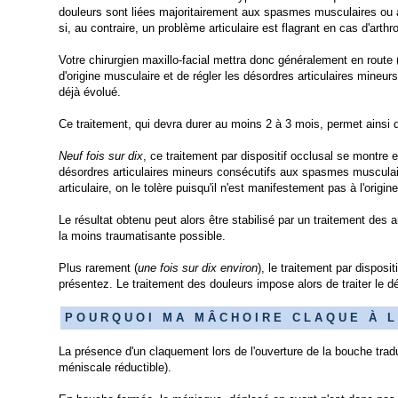
douleurs sont liées majoritairement aux spasmes musculaires ou a
si, au contraire, un problème articulaire est flagrant en cas d'art
Votre chirurgien maxillo-facial mettra donc généralement en route (
d'origine musculaire et de régler les désordres articulaires mineur
déjà évolué.
Ce traitement, qui devra durer au moins 2 à 3 mois, permet ainsi de 
Neuf fois sur dix
, ce traitement par dispositif occlusal se montre
désordres articulaires mineurs consécutifs aux spasmes musculaire
articulaire, on le tolère puisqu'il n'est manifestement pas à l'origi
Le résultat obtenu peut alors être stabilisé par un traitement des an
la moins traumatisante possible.
Plus rarement (
une fois sur dix environ
), le traitement par disposi
présentez. Le traitement des douleurs impose alors de traiter le dé
P O U R Q U O I M A M Â C H O I R E C L A Q U E À L ' 
La présence d'un claquement lors de l'ouverture de la bouche trad
méniscale réductible).