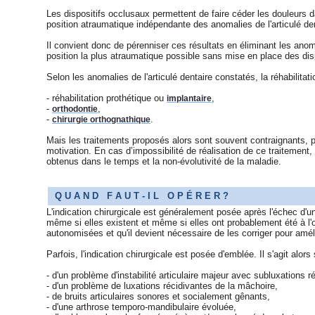
Les dispositifs occlusaux permettent de faire céder les douleurs 
position atraumatique indépendante des anomalies de l'articulé den
Il convient donc de pérenniser ces résultats en éliminant les anomal
position la plus atraumatique possible sans mise en place des dis
Selon les anomalies de l'articulé dentaire constatés, la réhabilitatio
- réhabilitation prothétique ou
,
implantaire
-
,
orthodontie
-
.
chirurgie orthognathique
Mais les traitements proposés alors sont souvent contraignants, p
motivation. En cas d’impossibilité de réalisation de ce traitement, 
obtenus dans le temps et la non-évolutivité de la maladie.
Q U A N D F A U T - I L O P É R E R ?
L'indication chirurgicale est généralement posée après l'échec d'un
même si elles existent et même si elles ont probablement été à l'o
autonomisées et qu'il devient nécessaire de les corriger pour amé
Parfois, l'indication chirurgicale est posée d'emblée. Il s'agit alors
- d'un problème d'instabilité articulaire majeur avec subluxations 
- d'un problème de luxations récidivantes de la mâchoire,
- de bruits articulaires sonores et socialement gênants,
- d'une arthrose temporo-mandibulaire évoluée,