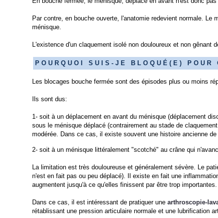
En bouche fermée, le ménisque, déplacé en avant n'est donc pas i
Par contre, en bouche ouverte, l'anatomie redevient normale. Le 
ménisque.
L'existence d'un claquement isolé non douloureux et non gênant de
P O U R Q U O I S U I S - J E B L O Q U É ( E ) P O U R
Les blocages bouche fermée sont des épisodes plus ou moins répét
Ils sont dus:
1- soit à un déplacement en avant du ménisque (déplacement discal 
sous le ménisque déplacé (contrairement au stade de claquement, c
modérée. Dans ce cas, il existe souvent une histoire ancienne de
2- soit à un ménisque littéralement "scotché" au crâne qui n'avanc
La limitation est très douloureuse et généralement sévère. Le pat
n'est en fait pas ou peu déplacé). Il existe en fait une inflammation 
augmentent jusqu'à ce qu'elles finissent par être trop importantes.
Dans ce cas, il est intéressant de pratiquer une
arthroscopie-lav
rétablissant une pression articulaire normale et une lubrification a