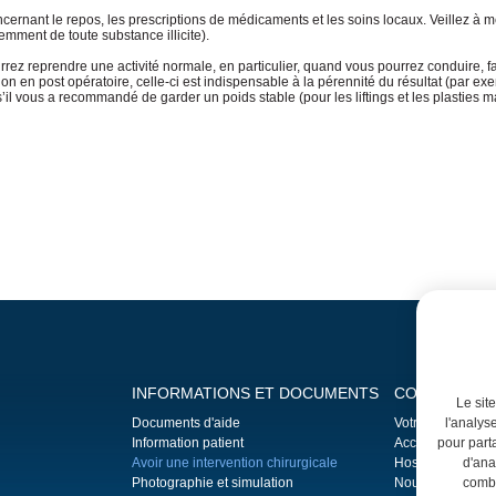
ernant le repos, les prescriptions de médicaments et les soins locaux. Veillez à me
mment de toute substance illicite).
ez reprendre une activité normale, en particulier, quand vous pourrez conduire, fair
 en post opératoire, celle-ci est indispensable à la pérennité du résultat (par ex
s’il vous a recommandé de garder un poids stable (pour les liftings et les plastie
INFORMATIONS ET DOCUMENTS
CONSEILS P
Le sit
Documents d'aide
Votre première c
l'analys
Information patient
Accès et parking
pour parta
Avoir une intervention chirurgicale
Hospitalisation
d'ana
Photographie et simulation
Nous contacter
combi