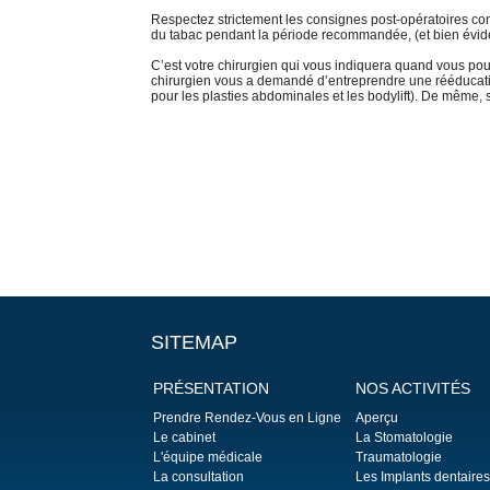
Respectez strictement les consignes post-opératoires conc
du tabac pendant la période recommandée, (et bien évide
C’est votre chirurgien qui vous indiquera quand vous pourr
chirurgien vous a demandé d’entreprendre une rééducation
pour les plasties abdominales et les bodylift). De même, 
SITEMAP
PRÉSENTATION
NOS ACTIVITÉS
Prendre Rendez-Vous en Ligne
Aperçu
Le cabinet
La Stomatologie
L'équipe médicale
Traumatologie
La consultation
Les Implants dentaires