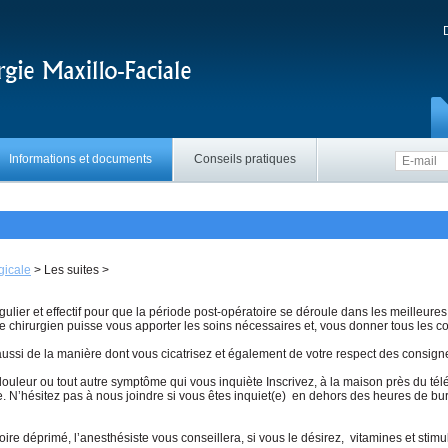
Informations et documents
Conseils pratiques
gicale
>
Les suites
>
 régulier et effectif pour que la période post-opératoire se déroule dans les meilleur
e chirurgien puisse vous apporter les soins nécessaires et, vous donner tous les con
 aussi de la manière dont vous cicatrisez et également de votre respect des consign
 douleur ou tout autre symptôme qui vous inquiète Inscrivez, à la maison près du t
 e. N’hésitez pas à nous joindre si vous êtes inquiet(e) en dehors des heures de
 voire déprimé, l’anesthésiste vous conseillera, si vous le désirez, vitamines et sti