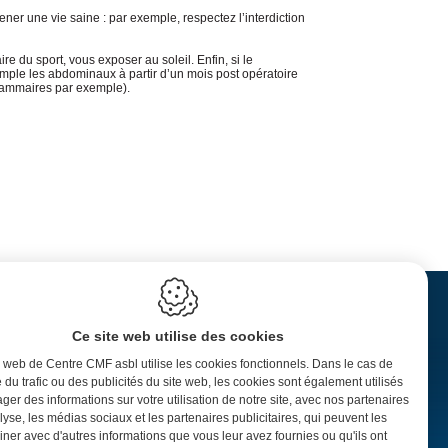
ner une vie saine : par exemple, respectez l’interdiction
e du sport, vous exposer au soleil. Enfin, si le
emple les abdominaux à partir d’un mois post opératoire
s mammaires par exemple).
CENTRE CMF ASBL
Ce site web utilise des cookies
RATIQUES
Rue Saint-Martin 99
e web de Centre CMF asbl utilise les cookies fonctionnels. Dans le cas de
7500 Tournai
onsultation
e du trafic ou des publicités du site web, les cookies sont également utilisés
Belgique
ger des informations sur votre utilisation de notre site, avec nos partenaires
T: + 32 69 23 32 82
lyse, les médias sociaux et les partenaires publicitaires, qui peuvent les
F: + 32 69 45 64 71
ner avec d'autres informations que vous leur avez fournies ou qu'ils ont
info@visage.be