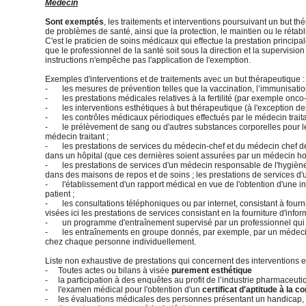
Médecin
Sont exemptés
, les traitements et interventions poursuivant un but t
de problèmes de santé, ainsi que la protection, le maintien ou le réta
C'est le praticien de soins médicaux qui effectue la prestation princip
que le professionnel de la santé soit sous la direction et la supervisio
instructions n'empêche pas l'application de l'exemption.
Exemples d'interventions et de traitements avec un but thérapeutique :
- les mesures de prévention telles que la vaccination, l’immunisation
- les prestations médicales relatives à la fertilité (par exemple onco-c
- les interventions esthétiques à but thérapeutique (à l'exception de
- les contrôles médicaux périodiques effectués par le médecin traita
- le prélèvement de sang ou d'autres substances corporelles pour le d
médecin traitant ;
- les prestations de services du médecin-chef et du médecin chef d
dans un hôpital (que ces dernières soient assurées par un médecin ho
- les prestations de services d'un médecin responsable de l'hygiène hos
dans des maisons de repos et de soins ; les prestations de services d
- l'établissement d'un rapport médical en vue de l'obtention d'une inte
patient ;
- les consultations téléphoniques ou par internet, consistant à fournir
visées ici les prestations de services consistant en la fourniture d'info
- un programme d'entraînement supervisé par un professionnel qui ti
- les entraînements en groupe donnés, par exemple, par un médecin spo
chez chaque personne individuellement.
Liste non exhaustive de prestations qui concernent des interventions et
- Toutes actes ou bilans à visée
purement esthétique
- la participation à des enquêtes au profit de l’industrie pharmaceuti
- l'examen médical pour l'obtention d'un
certificat d'aptitude à la c
- les évaluations médicales des personnes présentant un handicap, pa