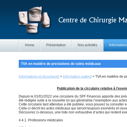
Home
Présentation
Nos activités
Information
TVA en matière de prestations de soins médicaux
Informations et documents
>
Information patient
>
TVA en matière de p
Publication de la circulaire relative à l’e
Depuis le 01/01/2022 une circulaire du SPF Finances apporte des préci
été rédigée suite à la nouvelle loi qui généralise l’exemption aux acte
Cette circulaire tant attendue a été publiée, vous pouvez la consulter en
Celle-ci décrit les actes médicaux qui seront toujours exonérés et ceux
Découvrez ci-dessous, une liste non exhaustive d’actes qui restent e
4.4.1. Professions médicales