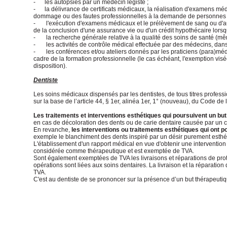
- les autopsies par un médecin légiste ;
- la délivrance de certificats médicaux, la réalisation d'examens méd
dommage ou des fautes professionnelles à la demande de personnes envi
- l'exécution d'examens médicaux et le prélèvement de sang ou d'autre
de la conclusion d'une assurance vie ou d'un crédit hypothécaire lorsq
- la recherche générale relative à la qualité des soins de santé (même 
- les activités de contrôle médical effectuée par des médecins, dans l
- les conférences et/ou ateliers donnés par les praticiens (para)médic
cadre de la formation professionnelle (le cas échéant, l'exemption visée 
disposition).
Dentiste
Les soins médicaux dispensés par les dentistes, de tous titres profess
sur la base de l’article 44, § 1er, alinéa 1er, 1° (nouveau), du Code de 
Les traitements et interventions esthétiques qui poursuivent un b
en cas de décoloration des dents ou de carie dentaire causée par un c
En revanche,
les interventions ou traitements esthétiques qui ont p
exemple le blanchiment des dents inspiré par un désir purement esthéti
L'établissement d'un rapport médical en vue d'obtenir une intervention 
considérée comme thérapeutique et est exemptée de TVA.
Sont également exemptées de TVA les livraisons et réparations de prot
opérations sont liées aux soins dentaires. La livraison et la réparat
TVA.
C'est au dentiste de se prononcer sur la présence d’un but thérapeuti