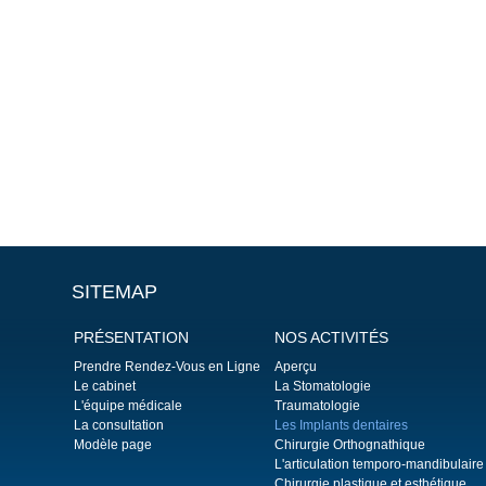
SITEMAP
PRÉSENTATION
NOS ACTIVITÉS
Prendre Rendez-Vous en Ligne
Aperçu
Le cabinet
La Stomatologie
L'équipe médicale
Traumatologie
La consultation
Les Implants dentaires
Modèle page
Chirurgie Orthognathique
L'articulation temporo-mandibulaire
Chirurgie plastique et esthétique